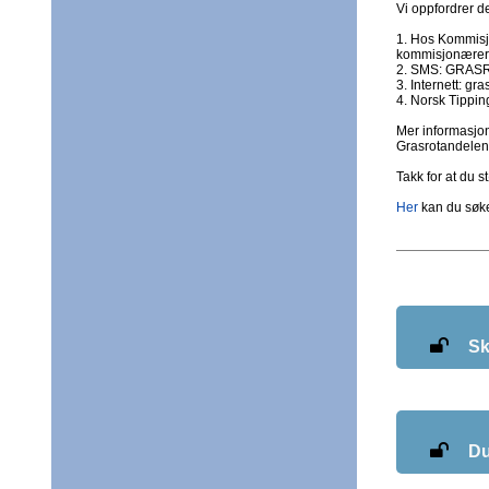
Vi oppfordrer de
1. Hos Kommisjo
kommisjonærer
2. SMS: GRASRO
3. Internett: gr
4. Norsk Tipping
Mer informasjo
Grasrotandelene
Takk for at du s
Her
kan du søke
Skr
Du 