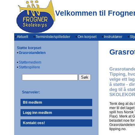
Velkommen til Frogne
•
Aktuelt
•
Terminliste/spilletider
•
Om korpset
•
Instruktører
•
Sty
Støtte korpset
Grasro
•
Grasrotandelen
•
Støttemedlem
•
Støttespillere
Grasrotande
Tipping, hvo
velge ett la
å støtte - d
deg til å s
Snarveier:
SKOLEKOR
Bli medlem
Tenk deg at du k
mer til det lage
spill hos Norsk 
Logg inn medlem
Flax). Merk at 
belastet noe for
Kontakt oss!
Grasrotandelen.
tipping.no.