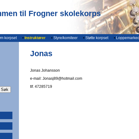
men til Frogner skolekorps
m korpset
•
Instruktører
•
Styre/komiteer
•
Støtte korpset
•
Loppemarke
Jonas
Jonas Johansson
e-mail: Jonasj89@hotmail.com
tlf. 47285719