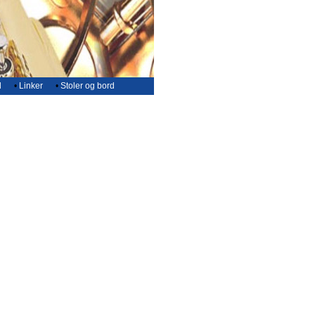
d
•
Linker
•
Stoler og bord