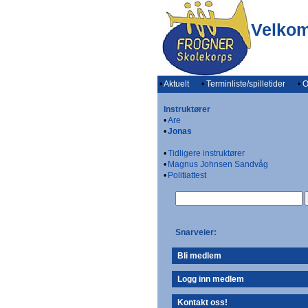
Velkom
•
Aktuelt
•
Terminliste/spilletider
•
O
Instruktører
•
Are
•
Jonas
•
Tidligere instruktører
•
Magnus Johnsen Sandvåg
•
Politiattest
Snarveier:
Bli medlem
Logg inn medlem
Kontakt oss!